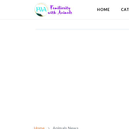
HOME
CA
Home
Animals News