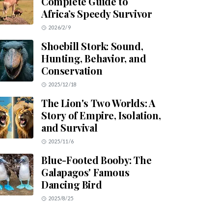
Complete Guide to
Africa’s Speedy Survivor
2026/2/9
Shoebill Stork: Sound,
Hunting, Behavior, and
Conservation
2025/12/18
The Lion's Two Worlds: A
Story of Empire, Isolation,
and Survival
2025/11/6
Blue-Footed Booby: The
Galapagos' Famous
Dancing Bird
2025/8/25