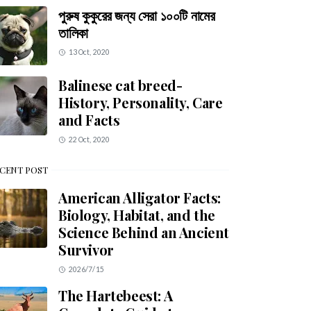
পুরুষ কুকুরের জন্য সেরা ১০০টি নামের
তালিকা
13 Oct, 2020
Balinese cat breed-
History, Personality, Care
and Facts
22 Oct, 2020
CENT POST
American Alligator Facts:
Biology, Habitat, and the
Science Behind an Ancient
Survivor
2026/7/15
The Hartebeest: A